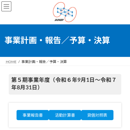
コ
ナ
ン
ビ
テ
ゲ
ン
ー
ツ
シ
へ
ョ
事業計画・報告／予算・決算
ス
ン
キ
に
ッ
移
プ
動
HOME
事業計画・報告／予算・決算
第５期事業年度（令和６年9月1日～令和７
年8月31日）
事業報告書
活動計算書
貸借対照表