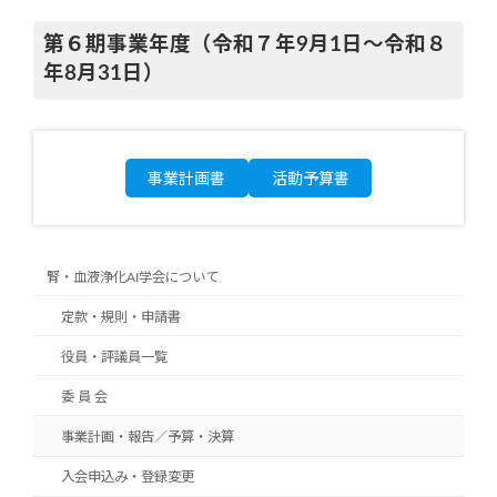
第６期事業年度（令和７年9月1日～令和８
年8月31日）
事業計画書
活動予算書
腎・血液浄化AI学会について
定款・規則・申請書
役員・評議員一覧
委 員 会
事業計画・報告／予算・決算
入会申込み・登録変更